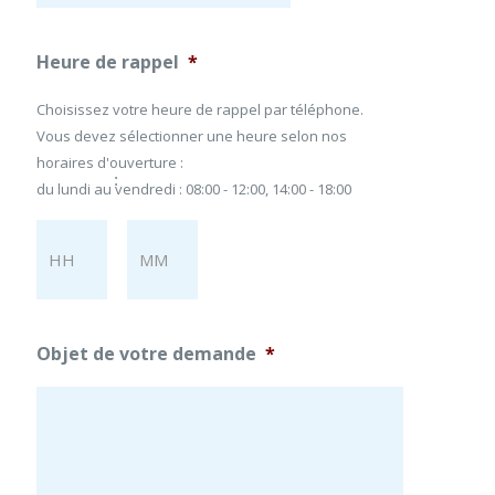
J
Heure de rappel
*
J
s
Choisissez votre heure de rappel par téléphone.
l
Vous devez sélectionner une heure selon nos
a
horaires d'ouverture :
s
:
du lundi au vendredi : 08:00 - 12:00, 14:00 - 18:00
h
M
Heures
Minutes
M
s
l
a
Objet de votre demande
*
s
h
A
A
A
A